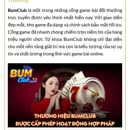
BumClub
là một trong những cổng game bài đổi thưởng
trực tuyến được yêu thích nhất hiện nay. Với giao diện
đẹp mắt, kho game đa dạng và chính sách bảo mật tối ưu,
Cổng game đã nhanh chóng chiếm trọn niềm tin của hàng
triệu người chơi. Từ khóa BumClub không chỉ đại diện
cho một nền tảng giải trí mà còn là biểu tượng của sự uy
tín và chất lượng trong lĩnh vực game bài online.