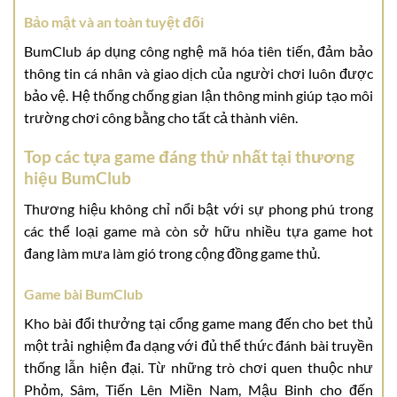
Bảo mật và an toàn tuyệt đối
BumClub áp dụng công nghệ mã hóa tiên tiến, đảm bảo
thông tin cá nhân và giao dịch của người chơi luôn được
bảo vệ. Hệ thống chống gian lận thông minh giúp tạo môi
trường chơi công bằng cho tất cả thành viên.
Top các tựa game đáng thử nhất tại thương
hiệu BumClub
Thương hiệu không chỉ nổi bật với sự phong phú trong
các thể loại game mà còn sở hữu nhiều tựa game hot
đang làm mưa làm gió trong cộng đồng game thủ.
Game bài BumClub
Kho bài đổi thưởng tại cổng game mang đến cho bet thủ
một trải nghiệm đa dạng với đủ thể thức đánh bài truyền
thống lẫn hiện đại. Từ những trò chơi quen thuộc như
Phỏm, Sâm, Tiến Lên Miền Nam, Mậu Binh cho đến