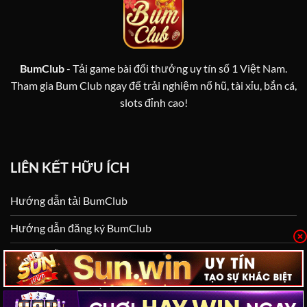
BumClub
- Tải game bài đổi thưởng uy tín số 1 Việt Nam.
Tham gia Bum Club ngay để trải nghiệm nổ hũ, tài xỉu, bắn cá,
slots đỉnh cao!
LIÊN KẾT HỮU ÍCH
Hướng dẫn tải BumClub
Hướng dẫn đăng ký BumClub
Hướng dẫn đăng nhập BumClub
Điều khoản bảo mật BumClub