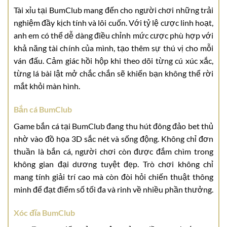
Tài xỉu tại BumClub mang đến cho người chơi những trải
nghiệm đầy kịch tính và lôi cuốn. Với tỷ lệ cược linh hoạt,
anh em có thể dễ dàng điều chỉnh mức cược phù hợp với
khả năng tài chính của mình, tạo thêm sự thú vị cho mỗi
ván đấu. Cảm giác hồi hộp khi theo dõi từng cú xúc xắc,
từng lá bài lật mở chắc chắn sẽ khiến bạn không thể rời
mắt khỏi màn hình.
Bắn cá BumClub
Game bắn cá tại BumClub đang thu hút đông đảo bet thủ
nhờ vào đồ họa 3D sắc nét và sống động. Không chỉ đơn
thuần là bắn cá, người chơi còn được đắm chìm trong
không gian đại dương tuyệt đẹp. Trò chơi không chỉ
mang tính giải trí cao mà còn đòi hỏi chiến thuật thông
minh để đạt điểm số tối đa và rinh về nhiều phần thưởng.
Xóc đĩa BumClub