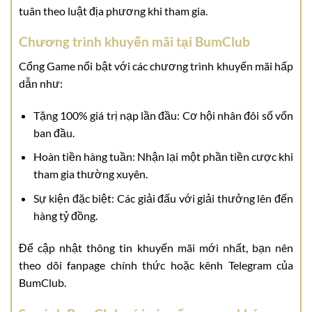
tuân theo luật địa phương khi tham gia.
Chương trình khuyến mãi tại BumClub
Cổng Game nổi bật với các chương trình khuyến mãi hấp
dẫn như:
Tặng 100% giá trị nạp lần đầu: Cơ hội nhân đôi số vốn
ban đầu.
Hoàn tiền hàng tuần: Nhận lại một phần tiền cược khi
tham gia thường xuyên.
Sự kiện đặc biệt: Các giải đấu với giải thưởng lên đến
hàng tỷ đồng.
Để cập nhật thông tin khuyến mãi mới nhất, bạn nên
theo dõi fanpage chính thức hoặc kênh Telegram của
BumClub.