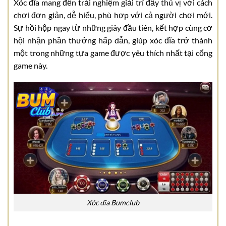
Xóc đĩa mang đến trải nghiệm giải trí đầy thú vị với cách
chơi đơn giản, dễ hiểu, phù hợp với cả người chơi mới.
Sự hồi hộp ngay từ những giây đầu tiên, kết hợp cùng cơ
hội nhận phần thưởng hấp dẫn, giúp xóc đĩa trở thành
một trong những tựa game được yêu thích nhất tại cổng
game này.
Xóc đĩa Bumclub