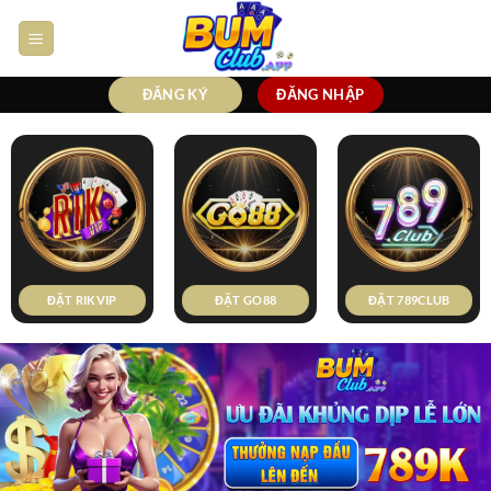
Bỏ
qua
nội
dung
ĐĂNG KÝ
ĐĂNG NHẬP
ĐẶT 789CLUB
ĐẶT B52
ĐẶT GEMWIN