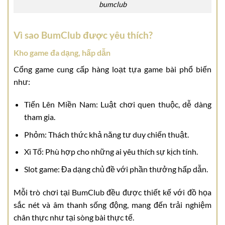
bumclub
Vì sao BumClub được yêu thích?
Kho game đa dạng, hấp dẫn
Cổng game cung cấp hàng loạt tựa game bài phổ biến
như:
Tiến Lên Miền Nam: Luật chơi quen thuộc, dễ dàng
tham gia.
Phỏm: Thách thức khả năng tư duy chiến thuật.
Xì Tố: Phù hợp cho những ai yêu thích sự kịch tính.
Slot game: Đa dạng chủ đề với phần thưởng hấp dẫn.
Mỗi trò chơi tại BumClub đều được thiết kế với đồ họa
sắc nét và âm thanh sống động, mang đến trải nghiệm
chân thực như tại sòng bài thực tế.