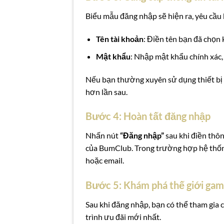
Biểu mẫu đăng nhập sẽ hiện ra, yêu cầu
Tên tài khoản
: Điền tên bạn đã chọn 
Mật khẩu
: Nhập mật khẩu chính xác,
Nếu bạn thường xuyên sử dụng thiết bị 
hơn lần sau.
Bước 4: Hoàn tất đăng nhập
Nhấn nút
“Đăng nhập”
sau khi điền thôn
của BumClub. Trong trường hợp hệ thốn
hoặc email.
Bước 5: Khám phá thế giới ga
Sau khi đăng nhập, bạn có thể tham gia 
trình ưu đãi mới nhất.