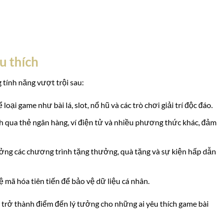
u thích
tính năng vượt trội sau:
loại game như bài lá, slot, nổ hũ và các trò chơi giải trí độc đáo.
ịch qua thẻ ngân hàng, ví điện tử và nhiều phương thức khác, đảm
ởng các chương trình tặng thưởng, quà tặng và sự kiện hấp dẫn
 mã hóa tiên tiến để bảo vệ dữ liệu cá nhân.
trở thành điểm đến lý tưởng cho những ai yêu thích game bài