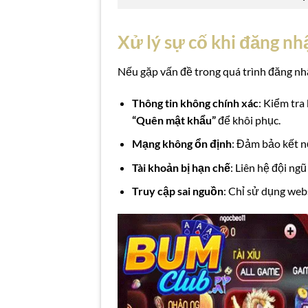
Xử lý sự cố khi đăng n
Nếu gặp vấn đề trong quá trình đăng nhậ
Thông tin không chính xác
: Kiểm tra
“Quên mật khẩu”
để khôi phục.
Mạng không ổn định
: Đảm bảo kết n
Tài khoản bị hạn chế
: Liên hệ đội ng
Truy cập sai nguồn
: Chỉ sử dụng webs