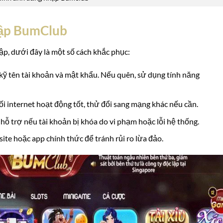
hập BumClub
p, dưới đây là một số cách khắc phục:
 kỹ tên tài khoản và mật khẩu. Nếu quên, sử dụng tính năng
ối internet hoạt động tốt, thử đổi sang mạng khác nếu cần.
ũ hỗ trợ nếu tài khoản bị khóa do vi phạm hoặc lỗi hệ thống.
ite hoặc app chính thức để tránh rủi ro lừa đảo.