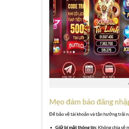
Mẹo đảm bảo đăng nhập
Để bảo vệ tài khoản và tận hưởng trải 
Giữ bí mật thông tin
: Không chia sẻ 