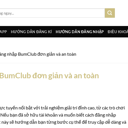
APP
HƯỚNG DẪN ĐĂNG KÍ
HƯỚNG DẪN ĐĂNG NHẬP
ĐIỀU KHO
ng nhập BumClub đơn giản và an toàn
BumClub đơn giản và an toàn
 tuyến nổi bật với trải nghiệm giải trí đỉnh cao, từ các trò chơi
 Nếu bạn đã sở hữu tài khoản và muốn biết cách đăng nhập
 này sẽ hướng dẫn bạn từng bước cụ thể để truy cập dễ dàng và