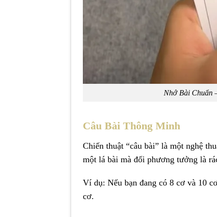
Nhớ Bài Chuẩn 
Câu Bài Thông Minh
Chiến thuật “câu bài” là một nghệ th
một lá bài mà đối phương tưởng là rá
Ví dụ: Nếu bạn đang có 8 cơ và 10 cơ
cơ.