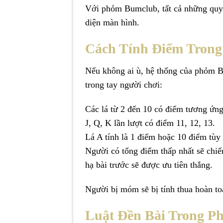
Với phỏm Bumclub, tất cả những quy đ
diện màn hình.
Cách Tính Điểm Tron
Nếu không ai ù, hệ thống của phỏm Bu
trong tay người chơi:
Các lá từ 2 đến 10 có điểm tương ứng
J, Q, K lần lượt có điểm 11, 12, 13.
Lá A tính là 1 điểm hoặc 10 điểm tùy 
Người có tổng điểm thấp nhất sẽ chi
hạ bài trước sẽ được ưu tiên thắng.
Người bị móm sẽ bị tính thua hoàn to
Luật Đền Bài Trong P