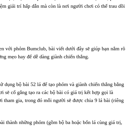
m giải trí hấp dẫn mà còn là nơi người chơi có thể trau dồi
en với phỏm Bumclub, bài viết dưới đây sẽ giúp bạn nắm rõ
hững mẹo hay để dễ dàng giành chiến thắng.
sử dụng bộ bài 52 lá để tạo phỏm và giành chiến thắng bằng
i sẽ cố gắng tạo ra các bộ bài có giá trị kết hợp gọi là
 tham gia, trong đó mỗi người sẽ được chia 9 lá bài (riêng
 bài thành những phỏm (gồm bộ ba hoặc bốn lá cùng giá trị,