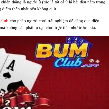
 chiến thắng là người ù (tức là tất cả 9 lá bài đều nằm trong
g điểm thấp nhất nếu không ai ù.
club
cho phép người chơi trải nghiệm dễ dàng qua điện
mà không cần phải tụ tập chơi trực tiếp như trước kia.