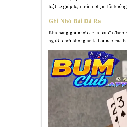
luật sẽ giúp bạn tránh phạm lỗi khôn
Ghi Nhớ Bài Đã Ra
Khả năng ghi nhớ các lá bài đã đánh 
người chơi không ăn lá bài nào của b