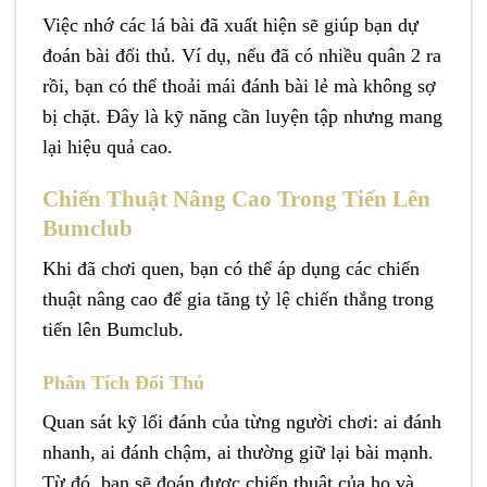
Việc nhớ các lá bài đã xuất hiện sẽ giúp bạn dự
đoán bài đối thủ. Ví dụ, nếu đã có nhiều quân 2 ra
rồi, bạn có thể thoải mái đánh bài lẻ mà không sợ
bị chặt. Đây là kỹ năng cần luyện tập nhưng mang
lại hiệu quả cao.
Chiến Thuật Nâng Cao Trong Tiến Lên
Bumclub
Khi đã chơi quen, bạn có thể áp dụng các chiến
thuật nâng cao để gia tăng tỷ lệ chiến thắng trong
tiến lên Bumclub.
Phân Tích Đối Thủ
Quan sát kỹ lối đánh của từng người chơi: ai đánh
nhanh, ai đánh chậm, ai thường giữ lại bài mạnh.
Từ đó, bạn sẽ đoán được chiến thuật của họ và