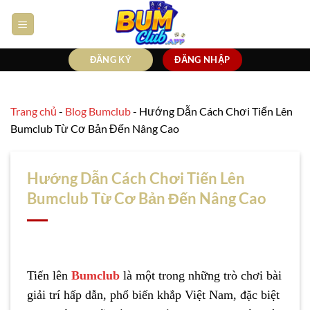
Bỏ
qua
nội
dung
ĐĂNG KÝ
ĐĂNG NHẬP
Trang chủ
-
Blog Bumclub
-
Hướng Dẫn Cách Chơi Tiến Lên
Bumclub Từ Cơ Bản Đến Nâng Cao
Hướng Dẫn Cách Chơi Tiến Lên
Bumclub Từ Cơ Bản Đến Nâng Cao
Tiến lên
Bumclub
là một trong những trò chơi bài
giải trí hấp dẫn, phổ biến khắp Việt Nam, đặc biệt