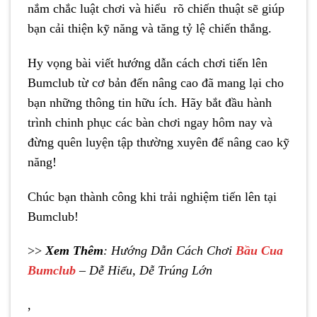
nắm chắc luật chơi và hiểu rõ chiến thuật sẽ giúp
bạn cải thiện kỹ năng và tăng tỷ lệ chiến thắng.
Hy vọng bài viết hướng dẫn cách chơi tiến lên
Bumclub từ cơ bản đến nâng cao đã mang lại cho
bạn những thông tin hữu ích. Hãy bắt đầu hành
trình chinh phục các bàn chơi ngay hôm nay và
đừng quên luyện tập thường xuyên để nâng cao kỹ
năng!
Chúc bạn thành công khi trải nghiệm tiến lên tại
Bumclub!
>>
Xem Thêm
: Hướng Dẫn Cách Chơi
Bầu Cua
Bumclub
– Dễ Hiểu, Dễ Trúng Lớn
,