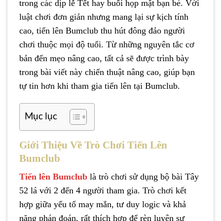
trong các dịp lễ Tết hay buổi họp mặt bạn bè. Với
luật chơi đơn giản nhưng mang lại sự kịch tính
cao, tiến lên Bumclub thu hút đông đảo người
chơi thuộc mọi độ tuổi. Từ những nguyên tắc cơ
bản đến mẹo nâng cao, tất cả sẽ được trình bày
trong bài viết này chiến thuật nâng cao, giúp bạn
tự tin hơn khi tham gia tiến lên tại Bumclub.
Mục lục
Giới Thiệu Về Trò Chơi Tiến Lên
Bumclub
Tiến lên Bumclub
là trò chơi sử dụng bộ bài Tây
52 lá với 2 đến 4 người tham gia. Trò chơi kết
hợp giữa yếu tố may mắn, tư duy logic và khả
năng phán đoán, rất thích hợp để rèn luyện sự