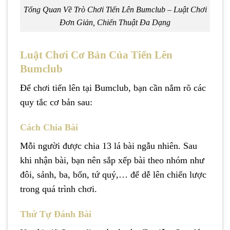
Tổng Quan Về Trò Chơi Tiến Lên Bumclub – Luật Chơi
Đơn Giản, Chiến Thuật Đa Dạng
Luật Chơi Cơ Bản Của Tiến Lên
Bumclub
Để chơi tiến lên tại Bumclub, bạn cần nắm rõ các
quy tắc cơ bản sau:
Cách Chia Bài
Mỗi người được chia 13 lá bài ngẫu nhiên. Sau
khi nhận bài, bạn nên sắp xếp bài theo nhóm như
đôi, sảnh, ba, bốn, tứ quý,… để dễ lên chiến lược
trong quá trình chơi.
Thứ Tự Đánh Bài