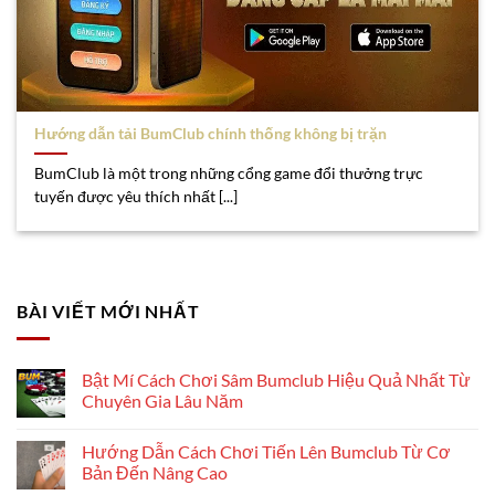
Hướng dẫn tải BumClub chính thống không bị trặn
BumClub là một trong những cổng game đổi thưởng trực
tuyến được yêu thích nhất [...]
BÀI VIẾT MỚI NHẤT
Bật Mí Cách Chơi Sâm Bumclub Hiệu Quả Nhất Từ
Chuyên Gia Lâu Năm
Hướng Dẫn Cách Chơi Tiến Lên Bumclub Từ Cơ
Bản Đến Nâng Cao