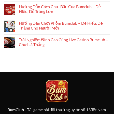
Hướng Dẫn Cách Chơi Bầu Cua Bumclub – Dễ
Hiểu, Dễ Trúng Lớn
Hướng Dẫn Chơi Phỏm Bumclub – Dễ Hiểu, Dễ
Thắng Cho Người Mới
Trải Nghiệm Đỉnh Cao Cùng Live Casino Bumclub –
Chơi Là Thắng
BumClub
- Tải game bài đổi thưởng uy tín số 1 Việt Nam.