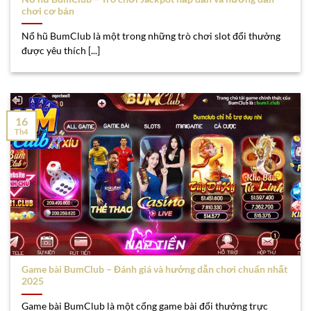
chơi cơ bản
Nổ hũ BumClub là một trong những trò chơi slot đổi thưởng
được yêu thích [...]
16
Th4
Game bài BumClub – Đánh giá và hướng dẫn chơi chuẩn nhất
2025
Game bài BumClub là một cổng game bài đổi thưởng trực